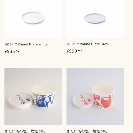
格
1616/TY Round Plate Grey
1616/TY Round Plate White
通
¥990〜
通
¥935〜
常
常
価
価
格
格
またいちの塩 炊塩 50g
またいちの塩 焼塩 50g