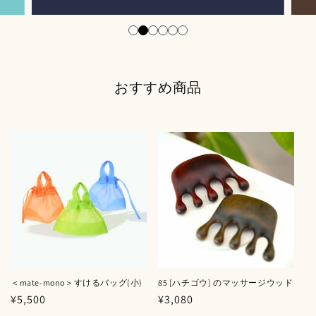
おすすめ商品
＜mate-mono＞すけるバッグ(小)
85 [ハチゴウ] のマッサージウッド
通
¥5,500
通
¥3,080