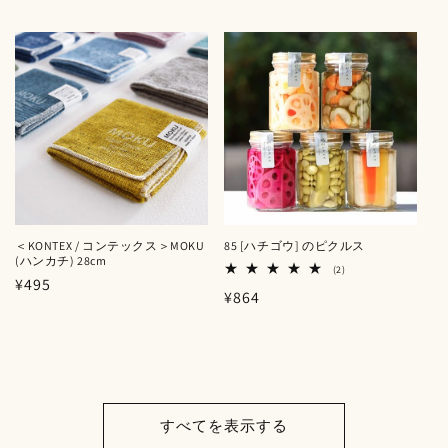
常
常
価
価
格
格
＜KONTEX / コンテックス＞MOKU
85 [ハチゴウ] のピクルス
(ハンカチ) 28cm
2
(2)
通
¥495
レ
通
¥864
ビ
常
ュ
常
ー
価
数
価
格
の
格
合
計
すべてを表示する