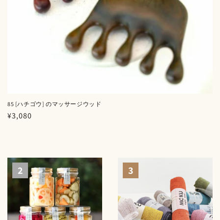
85 [ハチゴウ] のマッサージウッド
通
¥3,080
常
価
格
2
3