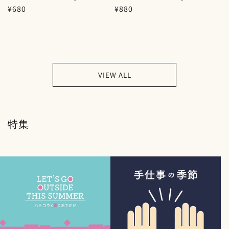
通
¥680
通
¥880
常
常
価
価
格
格
VIEW ALL
特集