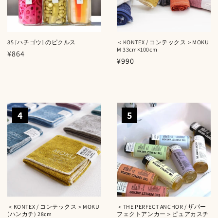
85 [ハチゴウ] のピクルス
＜KONTEX / コンテックス＞MOKU
M 33cm×100cm
通
¥864
通
¥990
常
常
価
価
格
格
4
5
＜KONTEX / コンテックス＞MOKU
＜THE PERFECT ANCHOR / ザパー
(ハンカチ) 28cm
フェクトアンカー＞ピュアカスチ