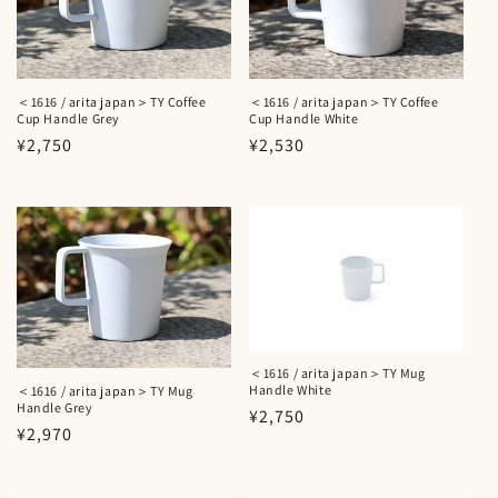
＜1616 / arita japan＞TY Coffee
＜1616 / arita japan＞TY Coffee
Cup Handle Grey
Cup Handle White
通
¥2,750
通
¥2,530
常
常
価
価
格
格
＜1616 / arita japan＞TY Mug
Handle White
＜1616 / arita japan＞TY Mug
Handle Grey
通
¥2,750
通
¥2,970
常
常
価
価
格