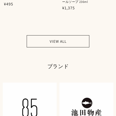
ールソープ 236ml
通
¥495
通
¥1,375
常
常
価
価
格
格
VIEW ALL
ブランド