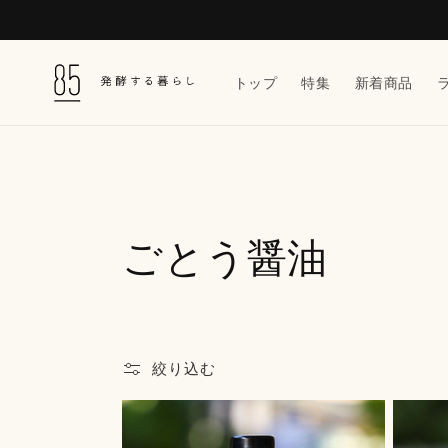
コンテンツに進む
トップ
特集
新着商品
コ
ごとう醤油
レ
ク
絞り込む
シ