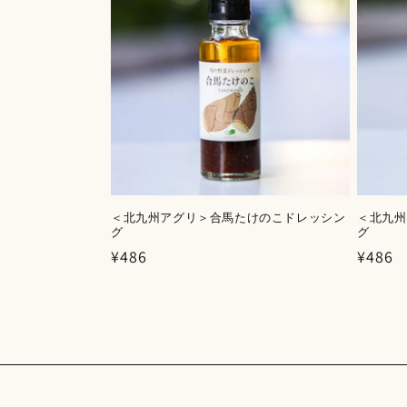
ョ
ン
:
＜北九州アグリ＞合馬たけのこドレッシン
＜北九州
グ
グ
通
¥486
通
¥486
常
常
価
価
格
格