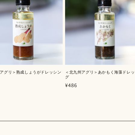
アグリ＞熟成しょうがドレッシン
＜北九州アグリ＞あかもく海藻ドレッ
グ
通
¥486
常
価
格